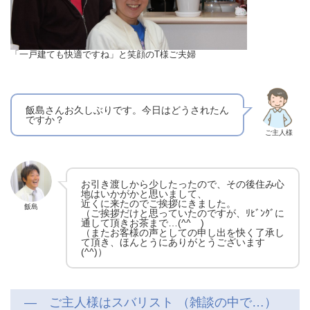
「一戸建ても快適ですね」と笑顔のT様ご夫婦
飯島さんお久しぶりです。今日はどうされたん
ですか？
ご主人様
お引き渡しから少したったので、その後住み心
地はいかがかと思いまして、
近くに来たのでご挨拶にきました。
飯島
（ご挨拶だけと思っていたのですが、ﾘﾋﾞﾝｸﾞに
通して頂きお茶まで…(^^ゞ)
（またお客様の声としての申し出を快く了承し
て頂き、ほんとうにありがとうございます
(^^)）
― ご主人様はスバリスト （雑談の中で…）