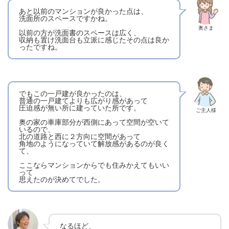
あと以前のマンションが良かった点は、
洗面所のスペースですかね。
奥さま
以前の方が洗面書のスペースは広く、
収納も置け洗面台も立派に感じたその点は良か
ったですね。
でもこの一戸建が良かったのは、
普通の一戸建てよりも広がり感があって
圧迫感が無い所に建っていた所です。
ご主人様
奥の家の車庫部分が西側にあって空間が空いて
いるので、
北の道路と西に２方向に空間があって
角地のようになっていて解放感があるのが良く
て、
ここならマンションからでも住みかえてもいい
って
思えたのが決めてでした。
なるほど、