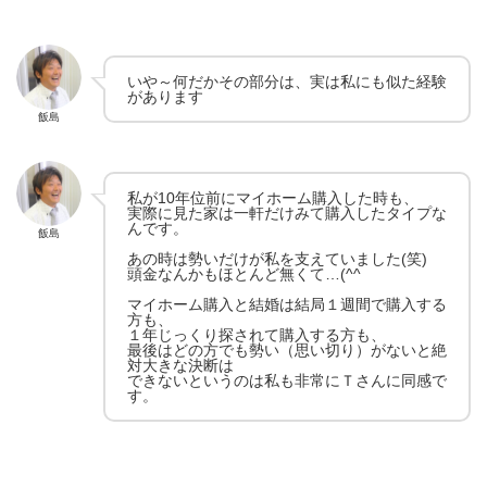
いや～何だかその部分は、実は私にも似た経験
があります
飯島
私が10年位前にマイホーム購入した時も、
実際に見た家は一軒だけみて購入したタイプな
んです。
飯島
あの時は勢いだけが私を支えていました(笑)
頭金なんかもほとんど無くて…(^^ゞ
マイホーム購入と結婚は結局１週間で購入する
方も、
１年じっくり探されて購入する方も、
最後はどの方でも勢い（思い切り）がないと絶
対大きな決断は
できないというのは私も非常にＴさんに同感で
す。