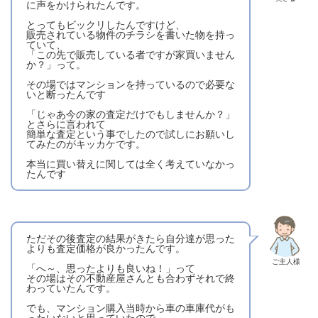
に声をかけられたんです。
とってもビックリしたんですけど、
販売されている物件のチラシを書いた物を持っ
ていて、
「この先で販売している者ですが家買いません
か？」って。
その場ではマンションを持っているので必要な
いと断ったんです
「じゃあ今の家の査定だけでもしませんか？」
とさらに言われて
簡単な査定という事でしたので試しにお願いし
てみたのがキッカケです。
本当に買い替えに関しては全く考えていなかっ
たんです
ただその後査定の結果がきたら自分達が思った
よりも査定価格が良かったんです。
ご主人様
「へ～、思ったよりも良いね！」って
その場はその不動産屋さんとも合わずそれで終
わっていたんです。
でも、マンション購入当時から車の車庫代がも