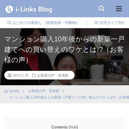
01 はじめての家探し（基礎知識・判断軸）
02 住宅タイプ別の
マンション購入10年後からの新築一戸
建てへの買い替えのワケとは!?（お客
様の声）
2019.11.18
お客様の声・実体験
お客様の声・実体験
HOME
マンション購入10年後からの新築一戸建てへの買い替えのワケとは!?（お客
Contents
[
hide
]