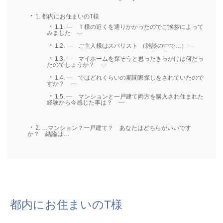
1.
都内にお住まいのT様
1.1.
― Ｔ様の近くを通りかかったのでご挨拶によって
みました ―
1.2.
― ご主人様はスバリスト （雑談の中で…） ―
1.3.
― マイホームを探そうと思ったきっかけは何だっ
たのでしょうか？ ―
1.4.
― ではどれくらいの期間家探しをされていたので
すか？ ―
1.5.
― マンションと一戸建て両方を購入され住まれた
経験から今感じた事は？ ―
2.
…マンション？一戸建て？ あなたはどちらがいいです
か？ 結論は…
都内にお住まいのT様