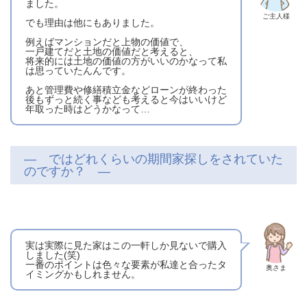
ました。
ご主人様
でも理由は他にもありました。
例えばマンションだと上物の価値で、
一戸建てだと土地の価値だと考えると、
将来的には土地の価値の方がいいのかなって私
は思っていたんんです。
あと管理費や修繕積立金などローンが終わった
後もずっと続く事なども考えると今はいいけど
年取った時はどうかなって…
― ではどれくらいの期間家探しをされていた
のですか？ ―
実は実際に見た家はこの一軒しか見ないで購入
しました(笑)
一番のポイントは色々な要素が私達と合ったタ
奥さま
イミングかもしれません。