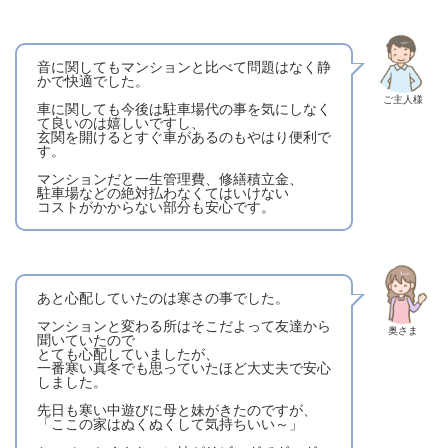
音に関してもマンションと比べて問題はなく静
かで快適でした。
ご主人様
車に関しても今後は駐車場代の事を気にしなく
て良いのは嬉しいですし、
玄関を開けるとすぐ車があるのもやはり便利で
す。
マンションだと一生管理費、修繕積立金、
駐車場などの絶対払わなくてはいけない
コストがかからない部分も安心です。
あと心配していたのは寒さの事でした。
マンションと変わる所はそこだよって友達から
奥さま
聞いていたので
とても心配していましたが、
一番寒い真冬でも思っていたほど大丈夫で安心
しました。
先日も寒い中遊びに母と妹がきたのですが、
「ここの家はぬくぬくして気持ちいい～」