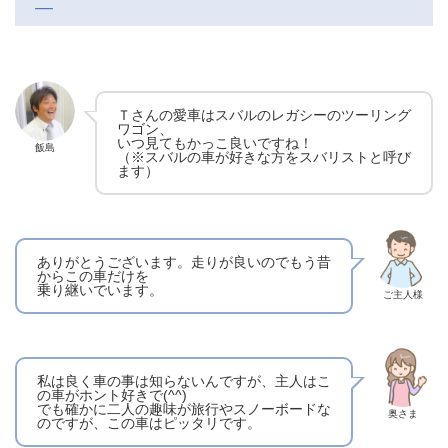
―
Ｔさんの愛車はスバルのレガシーのツーリング
ワゴン、
いつ見てもかっこ良いですね！
飯島
（※スバルの車が好きな方をスバリストと呼び
ます）
ありがとうございます。走りが良いのでもう昔
からこの車だけを
乗り継いでいます。
ご主人様
私は良く車の事は知らないんですが、主人はこ
の車がホント好きで(^^)
でも確かに二人の趣味が旅行やスノーボードな
奥さま
のですが、この車はピッタリです。