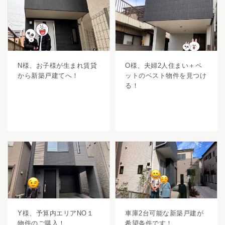
N様、お子様が生まれ賃貸
O様、夫婦2人住まい＋ペ
から新築戸建てへ！
ットのベスト物件を見つけ
る！
Y様、予算内エリアNO１
車庫2台可能な新築戸建が
物件のご購入！
希望条件です！