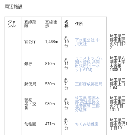
周辺施設
ジャ
直線距
直線徒
名
住所
ンル
離
歩
称
埼玉県三
約
下水道公社 中
郷市番匠
官公庁
1,468m
19
川支社
免3丁目2-
分
2
ミニストップ八
埼玉県八
約
潮木曽根 共同
潮市大字
銀行
810m
11
出張所(イーネ
木曽根
分
ットATM)
1308-1
約
埼玉県三
郵便局
530m
7
三郷彦成郵便局
郷市上口
分
1-64
埼玉県 警察本
埼玉県三
警察
約
部 高速道路交
郷市番匠
署・交
989m
13
通警察隊 三郷
免2丁目
番
分
分駐隊
101-1
約
埼玉県三
幼稚園
471m
6
ちくみ幼稚園
郷市彦沢1
分
丁目19