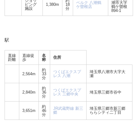
ショッ
約
ベルク 八潮鶴
潮市大字
ピング
1,380m
18
ケ曽根店
鶴ケ曽根
施設
分
894-1
駅
直線
直線徒
名
住所
距離
歩
称
約
つくばエクスプ
埼玉県八潮市大字大
2,564m
33
レス 八潮
瀬
分
約
つくばエクスプ
2,840m
36
埼玉県三郷市谷中
レス 三郷中央
分
約
JR武蔵野線 新三
埼玉県三郷市新三郷
3,651m
46
郷
ららシティ二丁目
分