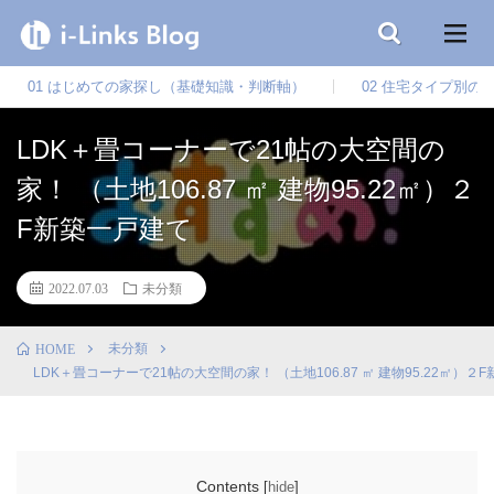
01 はじめての家探し（基礎知識・判断軸）
02 住宅タイプ別の
LDK＋畳コーナーで21帖の大空間の
家！ （土地106.87 ㎡ 建物95.22㎡）２
F新築一戸建て
2022.07.03
未分類
未分類
HOME
LDK＋畳コーナーで21帖の大空間の家！ （土地106.87 ㎡ 建物95.22㎡）２
Contents
[
hide
]