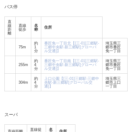
バス停
直
線
直線
名
住所
距
徒歩
称
離
約
番匠免一丁目北【[三-01]三郷駅-
埼玉県三
75m
1
三郷中央駅-新三郷駅[グローバ
郷市番匠
分
ル交通]】
免一丁目
約
番匠免一丁目南【[三-01]三郷駅-
埼玉県三
255m
4
三郷中央駅-新三郷駅[グローバ
郷市番匠
分
ル交通]】
免一丁目
約
上口公園【[三-01]三郷駅-三郷中
埼玉県三
304m
4
央駅-新三郷駅[グローバル交
郷市上口
分
通]】
一丁目
スーパ
直線徒
名
直線距離
住所