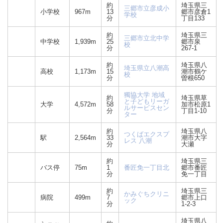
約
埼玉県三
三郷市立彦成小
小学校
967m
13
郷市彦倉1
学校
分
丁目133
約
埼玉県三
三郷市立北中学
中学校
1,939m
25
郷市泉
校
分
267-1
約
埼玉県八
埼玉県立八潮高
高校
1,173m
15
潮市鶴ケ
校
分
曽根650
獨協大学 地域
約
埼玉県草
と子どもリーガ
大学
4,572m
58
加市松原1
ルサービスセン
分
丁目1-10
ター
約
埼玉県八
つくばエクスプ
駅
2,564m
33
潮市大字
レス 八潮
分
大瀬
約
埼玉県三
バス停
75m
1
番匠免一丁目北
郷市番匠
分
免一丁目
約
埼玉県三
かみぐちクリニ
病院
499m
7
郷市上口
ック
分
1-2-3
埼玉県八