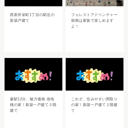
西新井栄町1丁目の駅近の
フォレストアドベンチャー
新築戸建て
箱根は家族で楽しめます
よ！
蕨駅12分、魅力価格 借地
これぞ、住みやすい間取り
権の家！新築一戸建て３階
の家！新築一戸建て２階建
建て
て