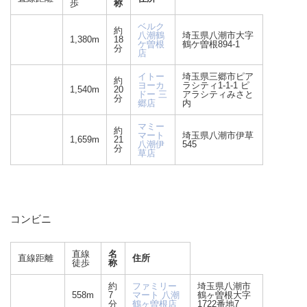
歩
称
ベルク
約
八潮鶴
埼玉県八潮市大字
1,380m
18
ケ曽根
鶴ケ曽根894-1
分
店
イトー
埼玉県三郷市ピア
約
ヨーカ
ラシティ1-1-1 ピ
1,540m
20
ドー 三
アラシティみさと
分
郷店
内
マミー
約
マート
埼玉県八潮市伊草
1,659m
21
八潮伊
545
分
草店
コンビニ
直線
名
直線距離
住所
徒歩
称
約
ファミリー
埼玉県八潮市
558m
7
マート 八潮
鶴ヶ曽根大字
分
鶴ヶ曽根店
1722番地7