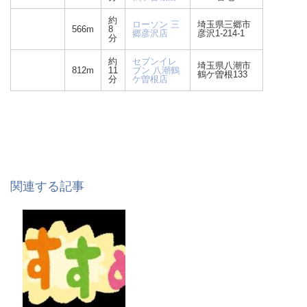
約
ローソン 三
埼玉県三郷市
566m
8
郷彦沢店
彦沢1-214-1
分
約
セブンイレ
埼玉県八潮市
812m
11
ブン 八潮鶴
鶴ケ曽根133
分
ケ曽根店
関連する記事