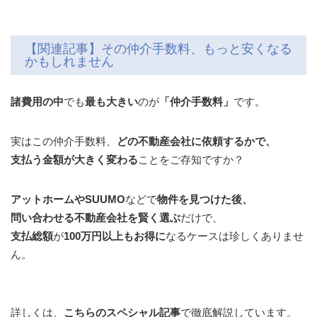
【関連記事】その仲介手数料、もっと安くなる
かもしれません
諸費用の中
でも
最も大きい
のが
「仲介手数料」
です。
実はこの仲介手数料、
どの不動産会社に依頼するかで、
支払う金額が大きく変わる
ことをご存知ですか？
アットホームやSUUMO
などで
物件を見つけた後、
問い合わせる不動産会社を賢く選ぶ
だけで、
支払総額
が
100万円以上もお得に
なるケースは珍しくありませ
ん。
詳しくは、
こちらのスペシャル記事
で徹底解説しています。