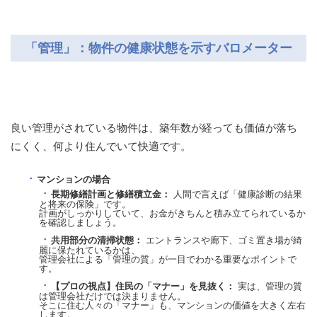
「管理」：物件の健康状態を示すバロメーター
良い管理がされている物件は、築年数が経っても価値が落ち
にくく、何より住んでいて快適です。
マンションの場合
長期修繕計画と修繕積立金：
人間で言えば「健康診断の結果
と将来の保険」です。
計画がしっかりしていて、お金がきちんと積み立てられているか
を確認しましょう。
共用部分の清掃状態：
エントランスや廊下、ゴミ置き場が綺
麗に保たれているかは、
管理会社による「管理の質」が一目でわかる重要なポイントで
す。
【プロの視点】住民の「マナー」を見抜く：
実は、管理の質
は管理会社だけでは決まりません。
そこに住む人々の「マナー」も、マンションの価値を大きく左右
します。