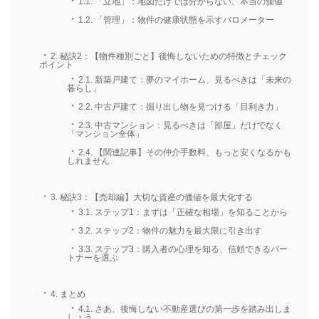
1.1.
「立地」：地図だけでは分からない、本当の価値
1.2.
「管理」：物件の健康状態を示すバロメーター
2.
秘訣2：【物件種別ごと】後悔しないための特徴とチェック
ポイント
2.1.
新築戸建て：夢のマイホーム、見るべきは「未来の
暮らし」
2.2.
中古戸建て：掘り出し物を見つける「目利き力」
2.3.
中古マンション：見るべきは「部屋」だけでなく
「マンション全体」
2.4.
【関連記事】その仲介手数料、もっと安くなるかも
しれません
3.
秘訣3：【売却編】大切な資産の価値を最大化する
3.1.
ステップ1：まずは「正確な相場」を知ることから
3.2.
ステップ2：物件の魅力を最大限に引き出す
3.3.
ステップ3：購入者の心理を知る、信頼できるパー
トナーを選ぶ
4.
まとめ
4.1.
さあ、後悔しない不動産選びの第一歩を踏み出しま
しょう