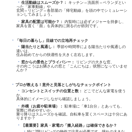
生活動線はスムーズか？：
キッチン⇔洗面所⇔ベランダとい
った「家事動線」や、
玄関⇔リビング⇔各部屋の「帰宅動線」を頭の中でシミュレーシ
ョンしてみましょう。
家具の配置は可能か？：
内覧時には必ずメジャーを持参し、
家具を置く「面」を具体的に測るのが鉄則です。
「毎日の暮らし」目線での立地再チェック
陽当たりと風通し：
季節や時間帯による陽当たりや風通しの
違いは、
住み始めてからの快適性を大きく左右します。
窓からの景色とプライバシー：
リビングの大きな窓、
その向こうはお隣さんの窓と「こんにちは」状態になっていませ
んか？
プロが教える！意外と見落としがちなチェックポイント
コンセントとスイッチの位置と数：
どこでどんな家電を使う
か、
具体的にイメージしながら確認しましょう。
外構（お庭や駐車場）：
駐車場に「車1台分」とあっても、
実際に停めやすいか、
乗り降りはスムーズかを確認。自転車を置くスペースは十分にあ
りますか？
【最重要】家具・家電の「搬入経路」は確保できるか？
特に2階リビングの物件で注意が必要です。憧れの大きな