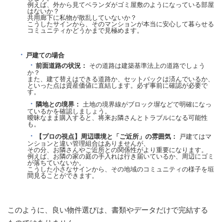
例えば、外から見てベランダがゴミ屋敷のようになっている部屋
はないか？
共用廊下に私物が散乱していないか？
こうしたサインから、そのマンションが本当に安心して暮らせる
コミュニティかどうかまで見極めます。
戸建ての場合
前面道路の状況：
その道路は建築基準法上の道路でしょう
か？
また、建て替えはできる道路か、セットバックは済んでいるか、
といった点は資産価値に直結します。必ず事前に確認が必要で
す。
隣地との境界：
土地の境界線がブロック塀などで明確になっ
ているかを確認しましょう。
曖昧なまま購入すると、将来お隣さんとトラブルになる可能性
も。
【プロの視点】周辺環境と「ご近所」の雰囲気：
戸建てはマ
ンションと違い管理組合はありませんが、
その分、お隣さんやご近所との関係性がより重要になります。
例えば、お隣の家の庭の手入れは行き届いているか、周辺にゴミ
が落ちていないか。
こうした小さなサインから、その地域のコミュニティの様子を垣
間見ることができます。
このように、良い物件選びは、書類やデータだけで完結する