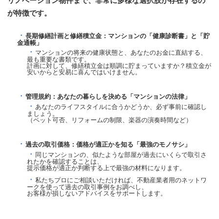
リノベーション物件まで、非常に多様な選択肢が存在するの
が特徴です。
長期修繕計画と修繕積立金：マンションの「健康診断書」と「貯
金通帳」
マンションの将来の健康状態と、あなたのお金に直結する、
最も重要な書類です。
計画に対して、修繕積立金は順調に貯まっていますか？積立金が
安いからと安易に喜んではいけません。
管理規約：あなたの暮らしを決める「マンションの法律」
あなたのライフスタイルに合うかどうか、必ず事前に確認し
ましょう。
（ペット可否、リフォームの制限、楽器の演奏時間など）
過去の取引価格：価格が適正かを知る「最強のモノサシ」
同じマンションの、似たような部屋が過去にいくらで取引さ
れたかを確認することは、
提示価格が適正か判断する上で最強の材料になります。
私たちプロにご相談いただければ、不動産業者用のネットワ
ークを使って過去の取引事例をお調べし、
お客様が損しないアドバイスをサポートします。