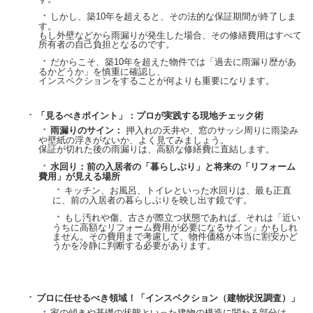
しかし、築10年を超えると、その法的な保証期間が終了しま
す。
もし外壁などから雨漏りが発生した場合、その修繕費用はすべて
所有者の自己負担となるのです。
だからこそ、築10年を超えた物件では「過去に雨漏り歴があ
るかどうか」を慎重に確認し、
インスペクションをすることが何よりも重要になります。
「見るべきポイント」：プロが実践する現地チェック術
雨漏りのサイン：
押入れの天井や、窓のサッシ周りに雨染み
や壁紙の浮きがないか、よく見てみましょう。
保証が切れた後の雨漏りは、高額な修繕費に直結します。
水回り：前の入居者の「暮らしぶり」と将来の「リフォーム
費用」が見える場所
キッチン、お風呂、トイレといった水回りは、最も正直
に、前の入居者の暮らしぶりを映し出す鏡です。
もし汚れや傷、古さが際立つ状態であれば、それは「近い
うちに高額なリフォーム費用が必要になるサイン」かもしれ
ません。その費用まで考慮して、物件価格が本当に割安かど
うかを冷静に判断する必要があります。
プロに任せるべき領域！「インスペクション（建物状況調査）」
家の傾きや基礎の状態といった建物の構造に関わる部分は、