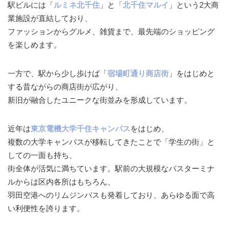
駅ビルには「
ルミネ北千住
」と「
北千住
マルイ
」という2大商
業施設が直結しており、
ファッションからグルメ、雑貨まで、最先端のショッピング
を楽しめます。
一方で、駅から少し歩けば「
宿場町通り商店街
」をはじめと
する昔ながらの商店街が広がり、
新旧が融合したユニークな街並みを形成しています。
近年は
東京電機大学千住キャンパス
をはじめ、
複数の大学キャンパスが移転してきたことで「学生の街」と
しての一面も持ち、
街全体が活気に満ちています。駅前の大規模なバスターミナ
ルからは区内各所はもちろん、
羽田空港へのリムジンバスも発着しており、あらゆる面で高
い利便性を誇ります。