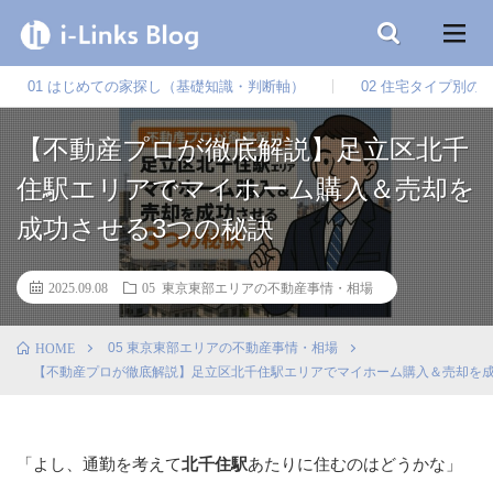
01 はじめての家探し（基礎知識・判断軸）
02 住宅タイプ別の
【不動産プロが徹底解説】足立区北千
住駅エリアでマイホーム購入＆売却を
成功させる3つの秘訣
2025.09.08
05 東京東部エリアの不動産事情・相場
05 東京東部エリアの不動産事情・相場
HOME
【不動産プロが徹底解説】足立区北千住駅エリアでマイホーム購入＆売却を成
「よし、通勤を考えて
北千住駅
あたりに住むのはどうかな」