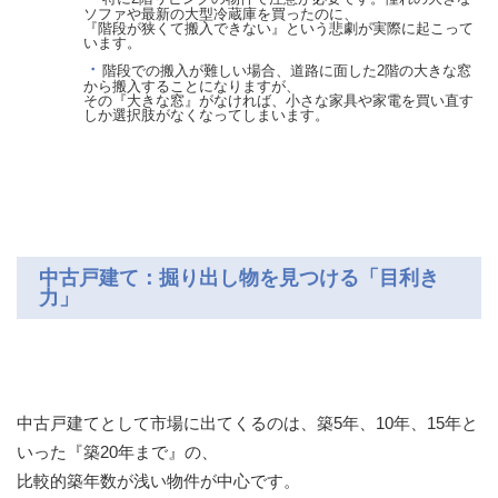
ソファや最新の大型冷蔵庫を買ったのに、
『階段が狭くて搬入できない』という悲劇が実際に起こって
います。
階段での搬入が難しい場合、道路に面した2階の大きな窓
から搬入することになりますが、
その『大きな窓』がなければ、小さな家具や家電を買い直す
しか選択肢がなくなってしまいます。
中古戸建て：掘り出し物を見つける「目利き
力」
中古戸建てとして市場に出てくるのは、築5年、10年、15年と
いった『築20年まで』の、
比較的築年数が浅い物件が中心です。