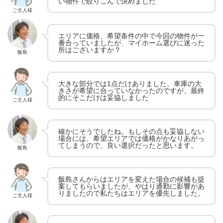
い物件で絞りこんで決めました
ご主人様
エリアに価格、希望条件の中で今回の物件が一
番合っていましたが、マイホーム選びに迷った
所はございますか？
飯島
大きな部分では1点だけありました。車庫の大
きさが希望に合っていなかったのですが、最終
的にそこだけは妥協しました
ご主人様
確かにそうでしたね。もしその点も妥協しない
場合には、希望エリアでは価格がかなりあがっ
てしまうので、良い選択だったと思います。
飯島
飯島さんからはエリアを変えた場合の候補も提
案してもらいましたが、やはり通勤に影響があ
りましたので私たちはエリアを優先しました。
ご主人様