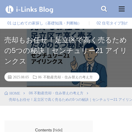
01 はじめての家探し（基礎知識・判断軸）
02 住宅タイプ別の
売却もお任せ！足立区で高く売るため
の5つの秘訣｜センチュリー21 アイリ
ンクス
2025.08.05
06 不動産売却・住み替えの考え方
06 不動産売却・住み替えの考え方
HOME
売却もお任せ！足立区で高く売るための5つの秘訣｜センチュリー21 アイリ
Contents
[
hide
]