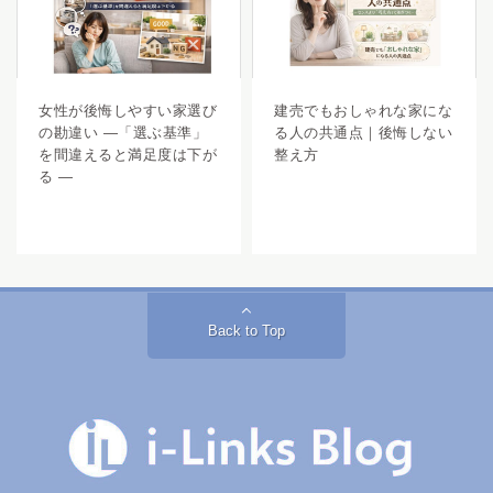
女性が後悔しやすい家選び
建売でもおしゃれな家にな
の勘違い ―「選ぶ基準」
る人の共通点｜後悔しない
を間違えると満足度は下が
整え方
る ―
Back to Top