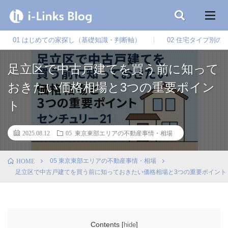
01 はじめての家探し（基礎知識・判断軸）
02 住宅タイプ別の
足立区で中古戸建てを買う前に知って
おきたい価格相場と3つの重要ポイン
ト
2025.08.12
05 東京東部エリアの不動産事情・相場
05 東京東部エリアの不動産事情・相場
HOME
足立区で中古戸建てを買う前に知っておきたい価格相場と3つの重要ポイント
Contents
[
hide
]