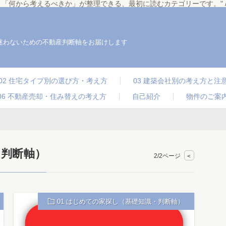
>
「何から考えるべきか」が整理できる、最初に読むカテゴリーです。" /
迷わないための不動産判断軸をお届けします
02 住宅タイプ別の選び方・考え方
03 建築会社別の考え方と注
06 不動産売却・住み替えの考え方
自己紹介
物件のご案
・判断軸）
2/2ページ
<
01 はじめての家探し（基礎知識・判断軸）