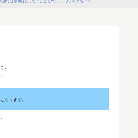
戸建ては物件は見えないところのチェックができない？
でき、
す。
トとなります。
も、