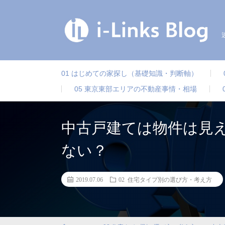
01 はじめての家探し（基礎知識・判断軸）
05 東京東部エリアの不動産事情・相場
中古戸建ては物件は見
ない？
2019.07.06
02 住宅タイプ別の選び方・考え方