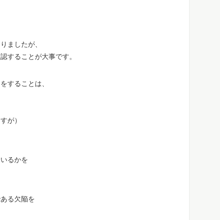
なりましたが、
確認することが大事です。
）
をすることは、
ますが）
ているかを
である欠陥を