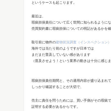
というケースも起こります。
最近は、
瑕疵担保責任について広く世間に知られるように
売買契約書に瑕疵担保についての明記があるかを
取引前に物件の
建物状況調査（インスペクション
海外では当たり前のようですが日本では
まだまだ普及していない感があります
（普及させよう！という業界の動きは十分に感じ
瑕疵担保責任期間と、その適用内容が盛り込まれ
しっかり確認することが大切で、
売主に責任を問うためには、買い手側がその瑕疵
証明する必要があるからです。