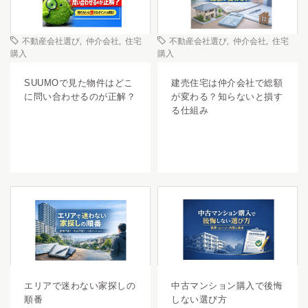
不動産会社選び
,
仲介会社
,
住宅
不動産会社選び
,
仲介会社
,
住宅
購入
購入
SUUMOで見た物件はどこ
建売住宅は仲介会社で総額
に問い合わせるのが正解？
が変わる？知らないと損す
る仕組み
エリアで迷わない家探しの
中古マンション購入で後悔
順番
しない選び方