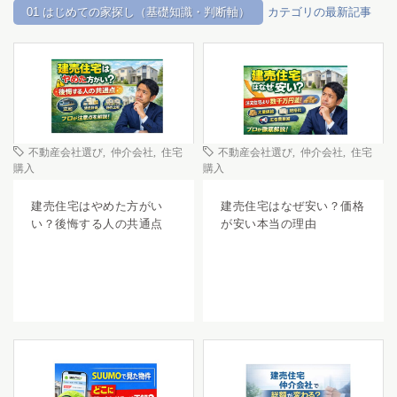
01 はじめての家探し（基礎知識・判断軸）
カテゴリの最新記事
不動産会社選び
,
仲介会社
,
住宅
不動産会社選び
,
仲介会社
,
住宅
購入
購入
建売住宅はやめた方がい
建売住宅はなぜ安い？価格
い？後悔する人の共通点
が安い本当の理由