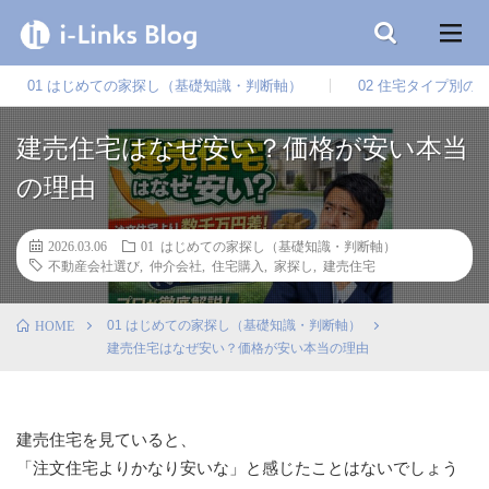
01 はじめての家探し（基礎知識・判断軸）
02 住宅タイプ別の
建売住宅はなぜ安い？価格が安い本当
の理由
2026.03.06
01 はじめての家探し（基礎知識・判断軸）
不動産会社選び
,
仲介会社
,
住宅購入
,
家探し
,
建売住宅
01 はじめての家探し（基礎知識・判断軸）
HOME
建売住宅はなぜ安い？価格が安い本当の理由
建売住宅を見ていると、
「注文住宅よりかなり安いな」と感じたことはないでしょう