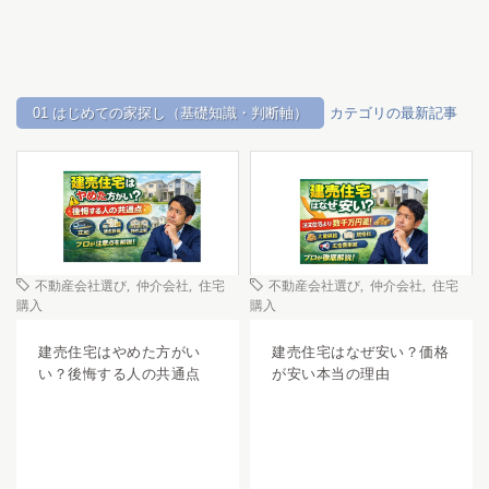
01 はじめての家探し（基礎知識・判断軸）
カテゴリの最新記事
不動産会社選び
,
仲介会社
,
住宅
不動産会社選び
,
仲介会社
,
住宅
購入
購入
建売住宅はやめた方がい
建売住宅はなぜ安い？価格
い？後悔する人の共通点
が安い本当の理由